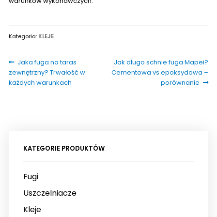
warunków wykonawczych.
Kategoria:
KLEJE
Nawigacja
Poprzedni
Następny
Jaka fuga na taras
Jak długo schnie fuga Mapei?
wpis:
wpis:
zewnętrzny? Trwałość w
Cementowa vs epoksydowa –
wpisu
każdych warunkach
porównanie
KATEGORIE PRODUKTÓW
Fugi
Uszczelniacze
Kleje