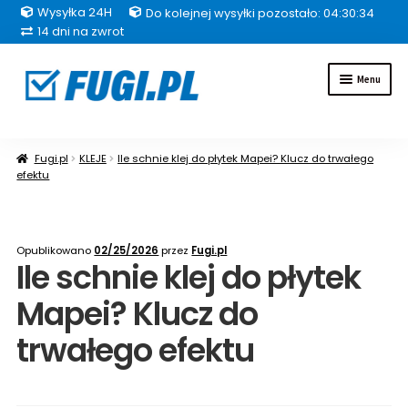
Wysyłka 24H
Do kolejnej wysyłki pozostało: 04:30:33
14 dni na zwrot
Przejdź
Przejdź
Menu
do
do
nawigacji
treści
Fugi
Fugi.pl
KLEJE
Ile schnie klej do płytek Mapei? Klucz do trwałego
efektu
Uszczelniacze
Kleje
Opublikowano
02/25/2026
przez
Fugi.pl
Ile schnie klej do płytek
Hydroizolacje
Mapei? Klucz do
Inne grupy produktów
trwałego efektu
Pakiety