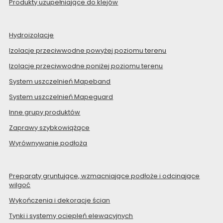
Produkty uzupełniające do klejów
Hydroizolacje
Izolacje przeciwwodne powyżej poziomu terenu
Izolacje przeciwwodne poniżej poziomu terenu
System uszczelnień Mapeband
System uszczelnień Mapeguard
Inne grupy produktów
Zaprawy szybkowiążące
Wyrównywanie podłoża
Preparaty gruntujące, wzmacniające podłoże i odcinające
wilgoć
Wykończenia i dekoracje ścian
Tynki i systemy ociepleń elewacyjnych