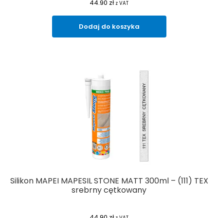
44.90
zł
z VAT
Dodaj do koszyka
Silikon MAPEI MAPESIL STONE MATT 300ml – (111) TEX
srebrny cętkowany
44.90
zł
z VAT