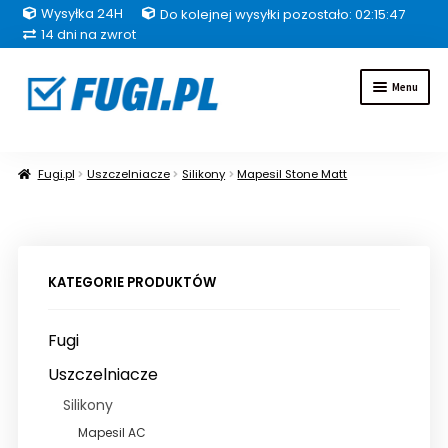
Wysyłka 24H
Do kolejnej wysyłki pozostało: 02:15:46
14 dni na zwrot
Przejdź
Przejdź
Menu
do
do
nawigacji
treści
Fugi
Fugi.pl
Uszczelniacze
Silikony
Mapesil Stone Matt
Uszczelniacze
Kleje
KATEGORIE PRODUKTÓW
Hydroizolacje
Fugi
Inne grupy produktów
Uszczelniacze
Silikony
Pakiety
Mapesil AC