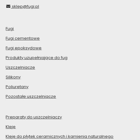
sklep@fugi.pl
Fugi
Fugi cementowe
Fugi epoksydowe
Produkty uzupełniające do fug
Uszczelniacze
Silikony
Poliuretany
Pozostałe uszczelniacze
Preparaty do uszczelniaczy
Kleje
Kleje do płytek ceramicznych i kamienia naturalnego