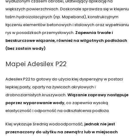
wydłużonym czasem obróbki, ułatwiający aplikację na
większych powierzchniach. Doskonale sprawdza się w klejeniu
taśm hydroizolacyjnych (np. Mapeband), konstrukcyjnym
łączeniu elementów betonowych i stalowych oraz wypełnianiu
rys w posadzkach przemysłowych.
Zapewnia trwałe i
bezskurczowe wiązanie, również na wilgotnych podłożach
(bez zastoin wody)
.
Mapei Adesilex P22
Adesilex P22 to gotowy do użycia klej dyspersyjny w postaci
lepkiej pasty, oparty na żywicach akrylowych i
drobnoziarnistych kruszywach.
Wiązanie zaprawy następuje
poprzez wyparowanie wody
, co zapewnia wysoką
elastyczność i odporność na odkształcenia podłoża.
Klej wykazuje średnią wodoodporność,
jednak nie jest
przeznaczony do użytku na zewnątrz lub w miejscach