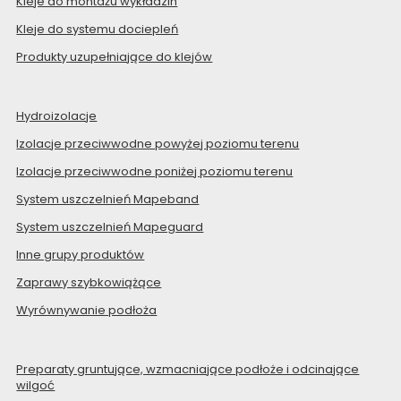
Kleje do montażu wykładzin
Kleje do systemu dociepleń
Produkty uzupełniające do klejów
Hydroizolacje
Izolacje przeciwwodne powyżej poziomu terenu
Izolacje przeciwwodne poniżej poziomu terenu
System uszczelnień Mapeband
System uszczelnień Mapeguard
Inne grupy produktów
Zaprawy szybkowiążące
Wyrównywanie podłoża
Preparaty gruntujące, wzmacniające podłoże i odcinające
wilgoć