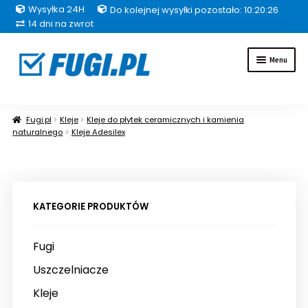
Wysyłka 24H
Do kolejnej wysyłki pozostało: 10:20:25
14 dni na zwrot
Przejdź
Przejdź
Menu
do
do
nawigacji
treści
Fugi
Fugi.pl
Kleje
Kleje do płytek ceramicznych i kamienia
naturalnego
Kleje Adesilex
Uszczelniacze
Kleje
KATEGORIE PRODUKTÓW
Hydroizolacje
Fugi
Inne grupy produktów
Uszczelniacze
Pakiety
Kleje