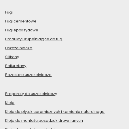
Fugi
Fugi cementowe
Fugi epoksydowe
Produkty uzupełniające do fug
Uszczelniacze
Silikony
Poliuretany
Pozostałe uszczelniacze
Preparaty do uszczelniaczy
Kleje
Kleje do płytek ceramicznych i kamienia naturalnego
Kleje do montażu posadzek drewnianych