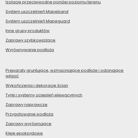
Izolacje przeciwwodne poniżej poziomu terenu
System uszczelnień Mapeband
System uszczelnień Mapeguard
Inne grupy produktów
Zaprawy szybkowiążące
Wyrównywanie podłoża
Preparaty gruntujące, wzmacniające podłoże i odcinające
wilgoć
Wykończenia i dekoracje ścian
Tynki i systemy ociepleń elewacyjnych
Zaprawy naprawcze
Przygotowanie podłoża
Zaprawy wyrównujące
Kleje epoksydowe