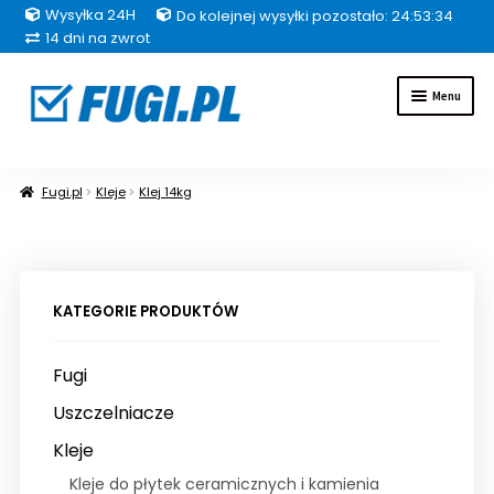
Wysyłka 24H
Do kolejnej wysyłki pozostało: 24:53:33
14 dni na zwrot
Przejdź
Przejdź
Menu
do
do
nawigacji
treści
Fugi
Fugi.pl
Kleje
Klej 14kg
Uszczelniacze
Kleje
KATEGORIE PRODUKTÓW
Hydroizolacje
Fugi
Inne grupy produktów
Uszczelniacze
Kleje
Pakiety
Kleje do płytek ceramicznych i kamienia