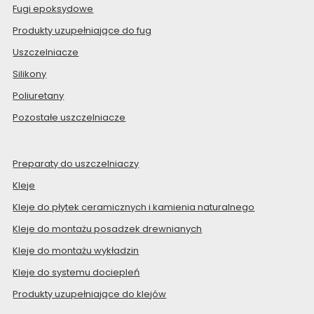
Fugi epoksydowe
Produkty uzupełniające do fug
Uszczelniacze
Silikony
Poliuretany
Pozostałe uszczelniacze
Preparaty do uszczelniaczy
Kleje
Kleje do płytek ceramicznych i kamienia naturalnego
Kleje do montażu posadzek drewnianych
Kleje do montażu wykładzin
Kleje do systemu dociepleń
Produkty uzupełniające do klejów