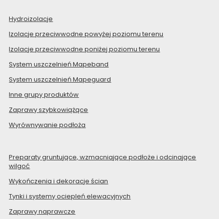
Hydroizolacje
Izolacje przeciwwodne powyżej poziomu terenu
Izolacje przeciwwodne poniżej poziomu terenu
System uszczelnień Mapeband
System uszczelnień Mapeguard
Inne grupy produktów
Zaprawy szybkowiążące
Wyrównywanie podłoża
Preparaty gruntujące, wzmacniające podłoże i odcinające
wilgoć
Wykończenia i dekoracje ścian
Tynki i systemy ociepleń elewacyjnych
Zaprawy naprawcze