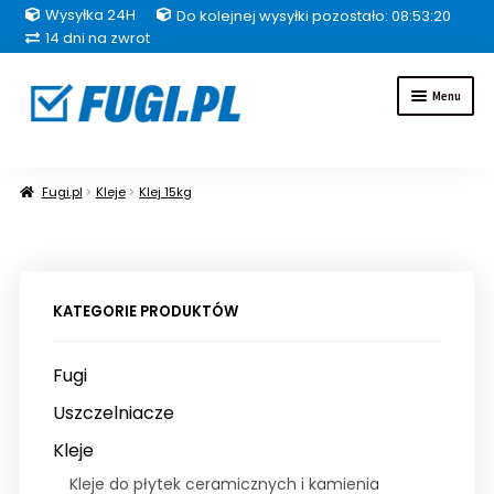
Wysyłka 24H
Do kolejnej wysyłki pozostało: 08:53:19
14 dni na zwrot
Przejdź
Przejdź
Menu
do
do
nawigacji
treści
Fugi
Fugi.pl
Kleje
Klej 15kg
Uszczelniacze
Kleje
KATEGORIE PRODUKTÓW
Hydroizolacje
Fugi
Inne grupy produktów
Uszczelniacze
Kleje
Pakiety
Kleje do płytek ceramicznych i kamienia