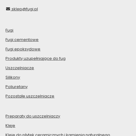
sklep@fugi.pl
Fugi
Fugi cementowe
Fugi epoksydowe
Produkty uzupełniające do fug
Uszczelniacze
Silikony
Poliuretany
Pozostałe uszczelniacze
Preparaty do uszczelniaczy
Kleje
Kleje do płytek ceramicznych i kamienia naturalnego