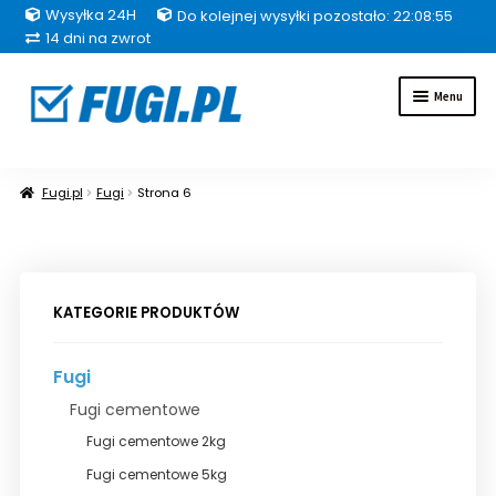
Wysyłka 24H
Do kolejnej wysyłki pozostało: 22:08:54
14 dni na zwrot
Przejdź
Przejdź
Menu
do
do
nawigacji
treści
Fugi
Fugi.pl
Fugi
Strona 6
Uszczelniacze
Kleje
KATEGORIE PRODUKTÓW
Hydroizolacje
Fugi
Inne grupy produktów
Fugi cementowe
Fugi cementowe 2kg
Pakiety
Fugi cementowe 5kg