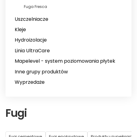
Fuga Fresca
Uszczelniacze
Kleje
Hydroizolacje
Linia UltraCare
Mapelevel - system poziomowania płytek
Inne grupy produktów
Wyprzedaże
Fugi
Fugi cementowe
Fugi epoksydowe
Produkty uzupełniające