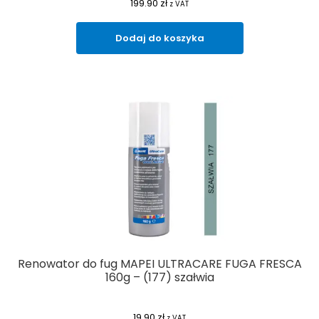
199.90
zł
z VAT
Dodaj do koszyka
Renowator do fug MAPEI ULTRACARE FUGA FRESCA
160g – (177) szałwia
19.90
zł
z VAT