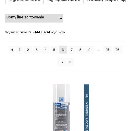
Wyświetlanie 121–144 z 404 wyników
1
2
3
4
5
6
7
8
9
…
15
16
17