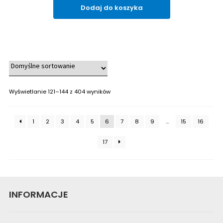
Dodaj do koszyka
Wyświetlanie 121–144 z 404 wyników
1
2
3
4
5
6
7
8
9
…
15
16
17
INFORMACJE