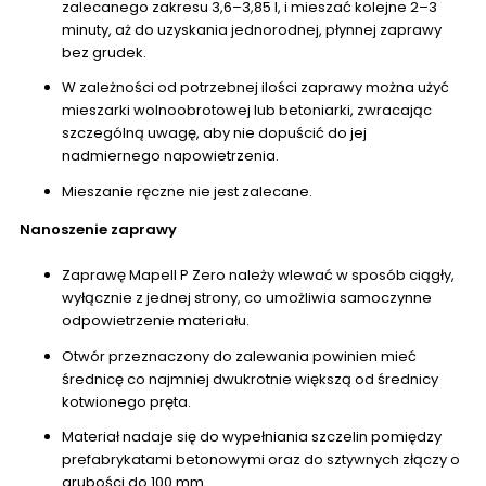
zalecanego zakresu 3,6–3,85 l, i mieszać kolejne 2–3
minuty, aż do uzyskania jednorodnej, płynnej zaprawy
bez grudek.
W zależności od potrzebnej ilości zaprawy można użyć
mieszarki wolnoobrotowej lub betoniarki, zwracając
szczególną uwagę, aby nie dopuścić do jej
nadmiernego napowietrzenia.
Mieszanie ręczne nie jest zalecane.
Nanoszenie zaprawy
Zaprawę Mapell P Zero należy wlewać w sposób ciągły,
wyłącznie z jednej strony, co umożliwia samoczynne
odpowietrzenie materiału.
Otwór przeznaczony do zalewania powinien mieć
średnicę co najmniej dwukrotnie większą od średnicy
kotwionego pręta.
Materiał nadaje się do wypełniania szczelin pomiędzy
prefabrykatami betonowymi oraz do sztywnych złączy o
grubości do 100 mm.