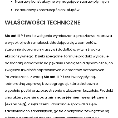
Naprawy konstrukcyjne wymagające zapraw płynnych.
Podbudowy konstrukcji ścian i słupów.
WŁAŚCIWOŚCI TECHNICZNE
Mapefill P Zero
to wstępnie wymieszana, proszkowa zaprawa
o wysokiej wytrzymałości, składająca się z cementów,
starannie dobranych kruszyw i dodatków, w tym środka
ekspansywnego. Dzięki specjalnej formule produkt wykazuje
doskonałą odporność na pękanie i obciążenia dynamiczne, co
zwiększa trwałość naprawianych elementów betonowych.
Po zmieszaniu z wodą
Mapefill P Zero
tworzy płynną,
jednorodną zaprawę bez segregacji, która skutecznie
wypełnia pustki oraz przestrzenie o złożonym kształcie. Produkt
charakteryzuje się
dodatnim naprężeniem wewnętrznym
(ekspansją)
, dzięki czemu doskonale sprawdza się w
zakotwieniach zamkniętych, gdzie obciążenia zewnętrzne są
niższe od naprężeń generowanych wewnątrz zaprawy.