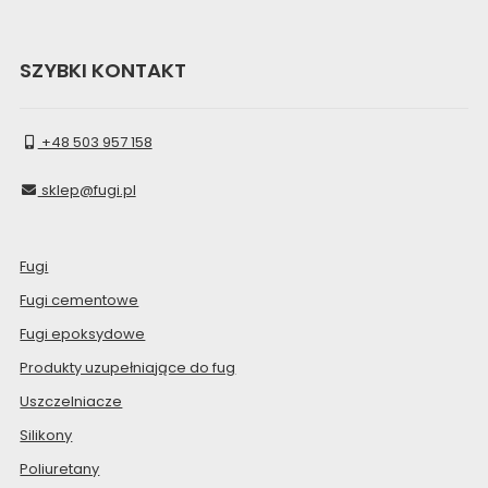
SZYBKI KONTAKT
+48 503 957 158
sklep@fugi.pl
Fugi
Fugi cementowe
Fugi epoksydowe
Produkty uzupełniające do fug
Uszczelniacze
Silikony
Poliuretany