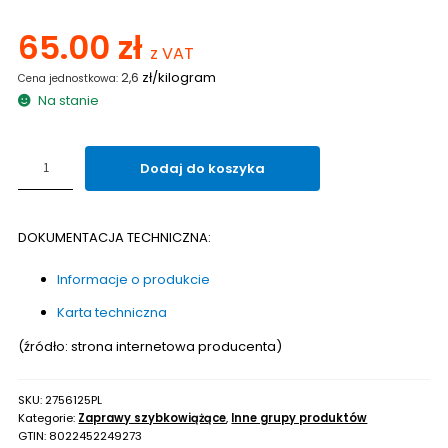
65.00
zł
z VAT
zł/kilogram
2,6
Na stanie
ilość
Dodaj do koszyka
Płynna
zaprawa
do
DOKUMENTACJA TECHNICZNA:
kotwień
i
Informacje o produkcie
podlewek
MAPEI
Karta techniczna
MAPEFILL
P
(źródło: strona internetowa producenta)
ZERO
25kg
SKU:
2756125PL
Kategorie:
Zaprawy szybkowiążące
,
Inne grupy produktów
GTIN:
8022452249273