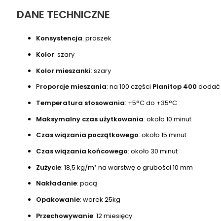
DANE TECHNICZNE
Konsystencja
: proszek
Kolor
: szary
Kolor mieszanki
: szary
P
roporcje mieszania
: na 100 części
Planitop 400
dodać 1
Temperatura stosowania
: +5°C do +35°C
Maksymalny czas użytkowania
: około 10 minut
Czas wiązania początkowego
: około 15 minut
Czas wiązania końcowego
: około 30 minut
Zużycie
: 18,5 kg/m² na warstwę o grubości 10 mm
Nakładanie
: pacą
Opakowanie
: worek 25kg
Przechowywanie
: 12 miesięcy