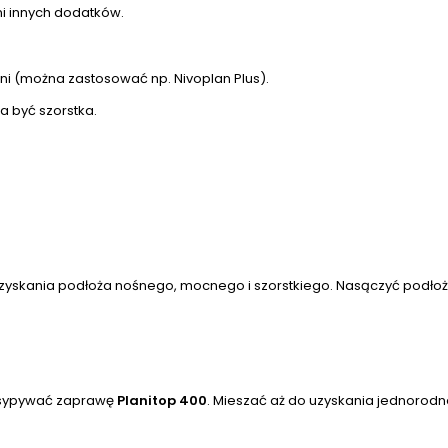
i innych dodatków.
 (można zastosować np. Nivoplan Plus).
 być szorstka.
o uzyskania podłoża nośnego, mocnego i szorstkiego. Nasączyć podł
 wsypywać zaprawę
Planitop 400
. Mieszać aż do uzyskania jednorodne