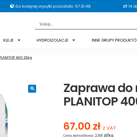
Do kolejnej wysyłki pozostało: 57:31:47
14 d
KLEJE
HYDROIZOLACJE
INNE GRUPY PRODUKT
PLANITOP 400 25kg
Zaprawa do 
PLANITOP 40
🔍
67.00
zł
z VAT
zł/kg
2,68