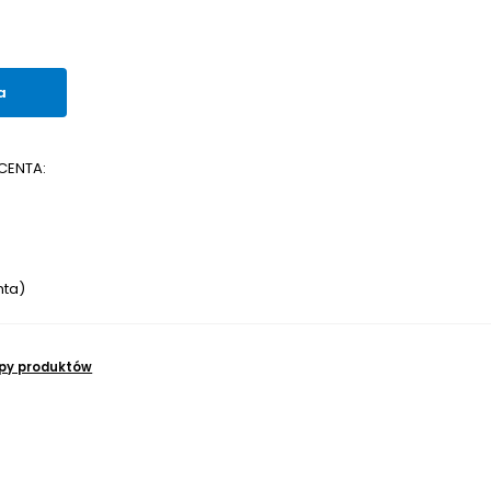
a
CENTA:
nta)
upy produktów