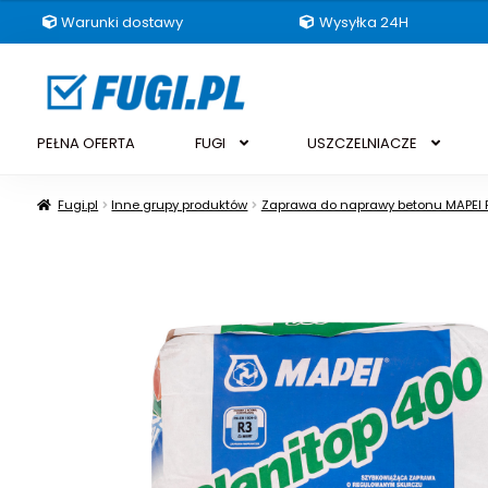
Warunki dostawy
Wysyłka 24H
Przejdź
Przejdź
do
do
nawigacji
treści
PEŁNA OFERTA
FUGI
USZCZELNIACZE
Fugi.pl
Inne grupy produktów
Zaprawa do naprawy betonu MAPEI 