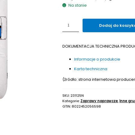
Na stanie
ilość
Dodaj do koszyk
Zaprawa
do
naprawy
DOKUMENTACJA TECHNICZNA PRODU
betonu
MAPEI
Informacje o produkcie
PLANITOP
400
Karta techniczna
25kg
(źródło: strona internetowa produce
SKU:
231125N
Kategorie:
Zaprawy naprawcze
,
Inne gr
GTIN:
8022452056598