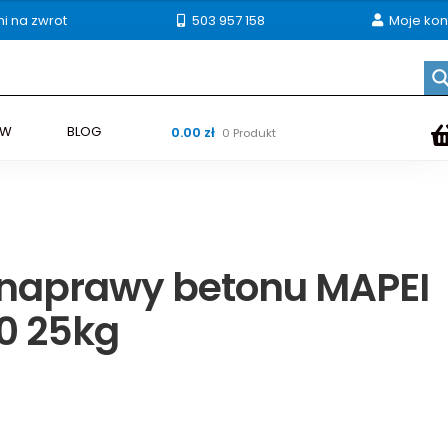
ni na zwrot
503 957 158
Moje kon
ÓW
BLOG
0.00
zł
0 Produkt
naprawy betonu MAPEI
0 25kg