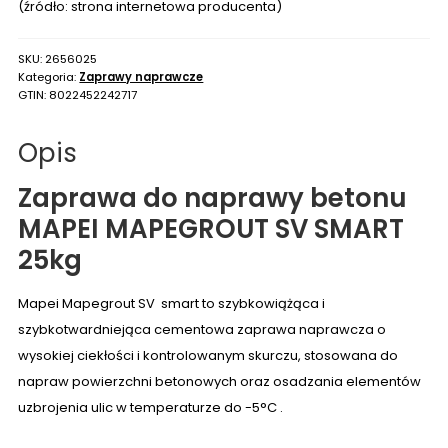
25kg
(źródło: strona internetowa producenta)
SKU:
2656025
Kategoria:
Zaprawy naprawcze
GTIN:
8022452242717
Opis
Zaprawa do naprawy betonu
MAPEI MAPEGROUT SV SMART
25kg
Mapei Mapegrout SV smart to szybkowiążąca i
szybkotwardniejąca cementowa zaprawa naprawcza o
wysokiej ciekłości i kontrolowanym skurczu, stosowana do
napraw powierzchni betonowych oraz osadzania elementów
uzbrojenia ulic w temperaturze do -5°C .