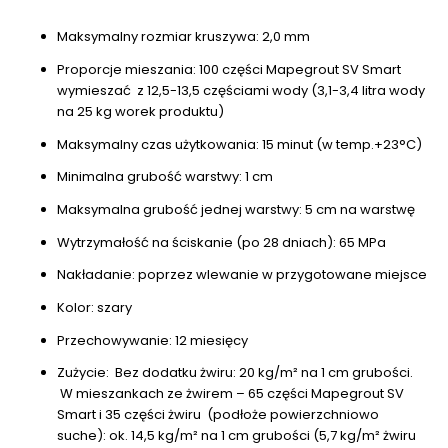
Maksymalny rozmiar kruszywa: 2,0 mm
Proporcje mieszania: 100 części Mapegrout SV Smart
wymieszać z 12,5-13,5 częściami wody (3,1-3,4 litra wody
na 25 kg worek produktu)
Maksymalny czas użytkowania: 15 minut (w temp.+23°C)
Minimalna grubość warstwy: 1 cm
Maksymalna grubość jednej warstwy: 5 cm na warstwę
Wytrzymałość na ściskanie (po 28 dniach): 65 MPa
Nakładanie: poprzez wlewanie w przygotowane miejsce
Kolor: szary
Przechowywanie: 12 miesięcy
Zużycie: Bez dodatku żwiru: 20 kg/m² na 1 cm grubości.
W mieszankach ze żwirem – 65 części Mapegrout SV
Smart i 35 części żwiru (podłoże powierzchniowo
suche): ok. 14,5 kg/m² na 1 cm grubości (5,7 kg/m² żwiru