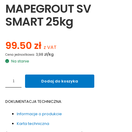
MAPEGROUT SV
SMART 25kg
99.50
zł
z VAT
zł/kg
3,98
Na stanie
ilość
Dodaj do koszyka
Zaprawa
do
naprawy
DOKUMENTACJA TECHNICZNA:
betonu
MAPEI
Informacje o produkcie
MAPEGROUT
SV
Karta techniczna
SMART