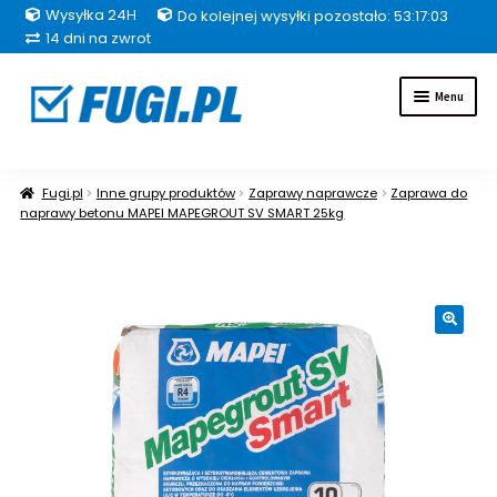
Wysyłka 24H
Do kolejnej wysyłki pozostało: 53:17:02
14 dni na zwrot
Przejdź
Przejdź
Menu
do
do
nawigacji
treści
Fugi
Fugi.pl
Inne grupy produktów
Zaprawy naprawcze
Zaprawa do
naprawy betonu MAPEI MAPEGROUT SV SMART 25kg
Uszczelniacze
Kleje
🔍
Hydroizolacje
Inne grupy produktów
Pakiety