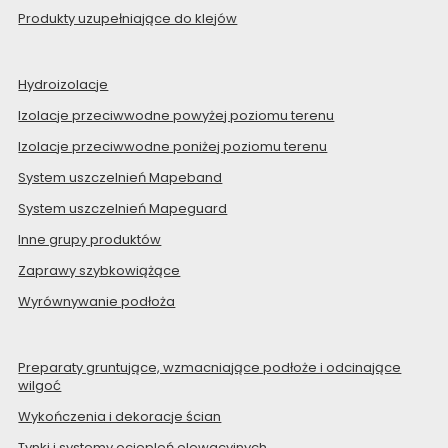
Produkty uzupełniające do klejów
Hydroizolacje
Izolacje przeciwwodne powyżej poziomu terenu
Izolacje przeciwwodne poniżej poziomu terenu
System uszczelnień Mapeband
System uszczelnień Mapeguard
Inne grupy produktów
Zaprawy szybkowiążące
Wyrównywanie podłoża
Preparaty gruntujące, wzmacniające podłoże i odcinające
wilgoć
Wykończenia i dekoracje ścian
Tynki i systemy ociepleń elewacyjnych