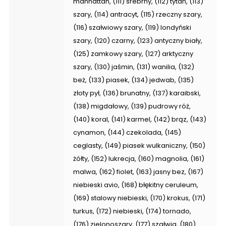
manhattan, (111) srebrny, (112) tytan, (113)
szary, (114) antracyt, (115) rzeczny szary,
(116) szałwiowy szary, (119) londyński
szary, (120) czarny, (123) antyczny biały,
(125) zamkowy szary, (127) arktyczny
szary, (130) jaśmin, (131) wanilia, (132)
beż, (133) piasek, (134) jedwab, (135)
złoty pył, (136) brunatny, (137) karaibski,
(138) migdałowy, (139) pudrowy róż,
(140) koral, (141) karmel, (142) brąz, (143)
cynamon, (144) czekolada, (145)
ceglasty, (149) piasek wulkaniczny, (150)
żółty, (152) lukrecja, (160) magnolia, (161)
malwa, (162) fiolet, (163) jasny bez, (167)
niebieski avio, (168) błękitny ceruleum,
(169) stalowy niebieski, (170) krokus, (171)
turkus, (172) niebieski, (174) tornado,
(176) zielonoszary, (177) szałwia, (180)