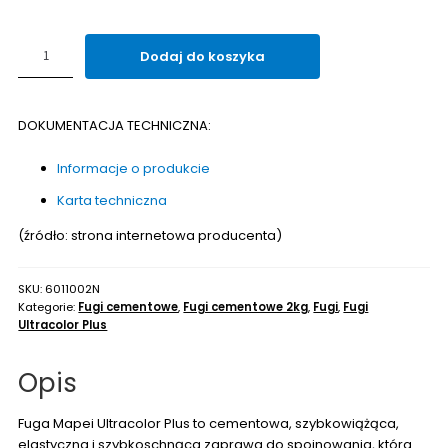
ilość
Dodaj do koszyka
Fuga
cementowa
MAPEI
DOKUMENTACJA TECHNICZNA:
ULTRACOLOR
PLUS
Informacje o produkcie
2kg
Karta techniczna
(źródło: strona internetowa producenta)
SKU:
6011002N
Kategorie:
Fugi cementowe
,
Fugi cementowe 2kg
,
Fugi
,
Fugi
Ultracolor Plus
Opis
Fuga Mapei Ultracolor Plus to cementowa, szybkowiążąca,
elastyczna i szybkoschnąca zaprawa do spoinowania, która