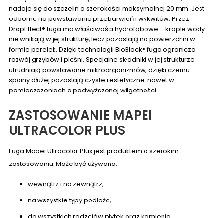
nadaje się do szczelin o szerokości maksymalnej 20 mm. Jest
odporna na powstawanie przebarwień i wykwitów. Przez
DropEffect® fuga ma właściwości hydrofobowe – krople wody
nie wnikają w jej strukturę, lecz pozostają na powierzchni w
formie perełek. Dzięki technologii BioBlock® fuga ogranicza
rozwój grzybów i pleśni. Specjalne składniki w jej strukturze
utrudniają powstawanie mikroorganizmów, dzięki czemu
spoiny dłużej pozostają czyste i estetyczne, nawet w
pomieszczeniach o podwyższonej wilgotności.
ZASTOSOWANIE MAPEI
ULTRACOLOR PLUS
Fuga Mapei Ultracolor Plus jest produktem o szerokim
zastosowaniu. Może być używana:
wewnątrz i na zewnątrz,
na wszystkie typy podłoża,
do wszystkich rodzajów płytek oraz kamienia