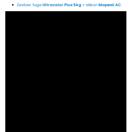
Zestaw: fuga
Ultracolor Plus 5kg
+ silikon
Mapesil AC
.