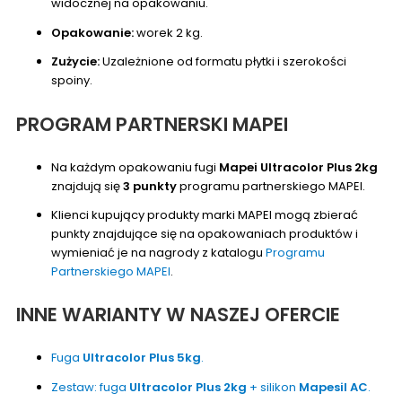
widocznej na opakowaniu.
Opakowanie:
worek 2 kg.
Zużycie:
Uzależnione od formatu płytki i szerokości
spoiny.
PROGRAM PARTNERSKI MAPEI
Na każdym opakowaniu fugi
Mapei Ultracolor Plus 2kg
znajdują się
3 punkty
programu partnerskiego MAPEI.
Klienci kupujący produkty marki MAPEI mogą zbierać
punkty znajdujące się na opakowaniach produktów i
wymieniać je na nagrody z katalogu
Programu
Partnerskiego MAPEI
.
INNE WARIANTY W NASZEJ OFERCIE
Fuga
Ultracolor Plus 5kg
.
Zestaw: fuga
Ultracolor Plus 2kg
+ silikon
Mapesil AC
.