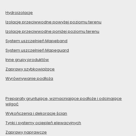
Hydroizolacje
Izolacje przeciwwodne powyżej poziomu terenu
Izolacje przeciwwodne poniżej poziomu terenu
System uszczelnień Mapeband
System uszczelnień Mapeguard
Inne grupy produktów
Zaprawy szybkowiążące
Wyrównywanie podłoża
Preparaty gruntujące, wzmacniające podłoże i odcinające
wilgoć
Wykończenia i dekoracje ścian
Tynki i systemy ociepleń elewacyjnych
Zaprawy naprawcze