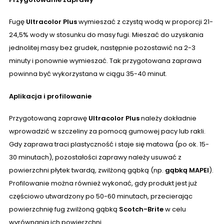
Fugę
Ultracolor Plus
wymieszać z czystą wodą w proporcji 21-
24,5% wody w stosunku do masy fugi. Mieszać do uzyskania
jednolitej masy bez grudek, następnie pozostawić na 2-3
minuty i ponownie wymieszać. Tak przygotowana zaprawa
powinna być wykorzystana w ciągu 35-40 minut.
Aplikacja i profilowanie
Przygotowaną zaprawę
Ultracolor Plus
należy dokładnie
wprowadzić w szczeliny za pomocą gumowej pacy lub rakli.
Gdy zaprawa traci plastyczność i staje się matowa (po ok. 15-
30 minutach), pozostałości zaprawy należy usuwać z
powierzchni płytek twardą, zwilżoną gąbką (np.
gąbką MAPEI
).
Profilowanie można również wykonać, gdy produkt jest już
częściowo utwardzony po 50-60 minutach, przecierając
powierzchnię fug zwilżoną gąbką
Scotch-Brite
w celu
wyrównania ich powierzchni.