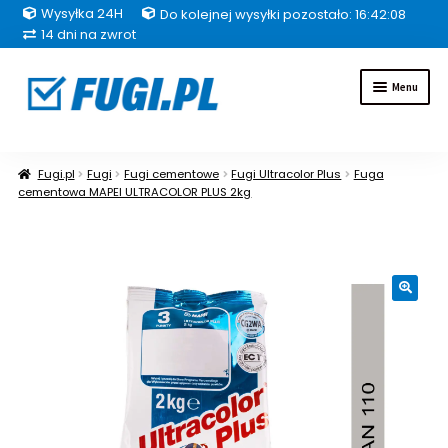
Wysyłka 24H
Do kolejnej wysyłki pozostało: 16:42:07
14 dni na zwrot
Przejdź
Przejdź
Menu
do
do
nawigacji
treści
Fugi
Fugi.pl
Fugi
Fugi cementowe
Fugi Ultracolor Plus
Fuga
cementowa MAPEI ULTRACOLOR PLUS 2kg
Uszczelniacze
Kleje
🔍
Hydroizolacje
Inne grupy produktów
Pakiety