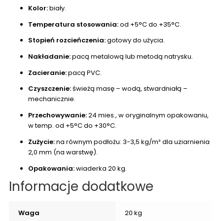
Kolor:
biały.
Temperatura stosowania:
od +5°C do +35°C.
Stopień rozcieńczenia:
gotowy do użycia.
Nakładanie:
pacą metalową lub metodą natrysku.
Zacieranie:
pacą PVC.
Czyszczenie:
świeżą masę – wodą, stwardniałą –
mechanicznie.
Przechowywanie:
24 mies., w oryginalnym opakowaniu,
w temp. od +5°C do +30°C.
Zużycie:
na równym podłożu: 3-3,5 kg/m² dla uziarnienia
2,0 mm (na warstwę).
Opakowania:
wiaderka 20 kg.
Informacje dodatkowe
Waga
20 kg