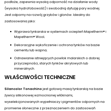
podłoże, zapewnia wysoką odporność na działanie wody
(wysoka hydrofobowość) i swobodną dyfuzję pary wodnej.
Jest odporny na rozwój grzybów i glonów. Idealny do
zastosowania jako:
Wyprawa tynkarska w systemach ociepleń Mapetherm® i
Mapetherm® Wool;
Dekoracyjne wykończenie i ochrona tynków na bazie
cementu lub wapna;
Odnawianie istniejących powłok malarskich o dobrej
przyczepności, starych tynków akrylowych lub
mineralnych.
WŁAŚCIWOŚCI TECHNICZNE
Silancolor Tonachino
jest gotową masą tynkarską na bazie
żywicy silikonowej wzmocnionej włóknami,
wyselekcjonowanych wypełniaczy i pigmentów odpornych na
promienie słoneczne z przeznaczeniem do zastosowań