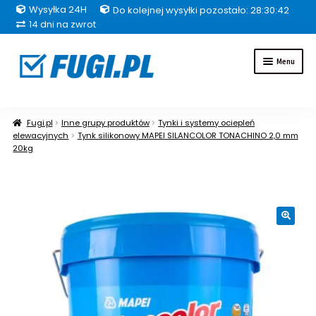
Wysyłka 24H
Do kolejnej wysyłki pozostało: 28:30:41
14 dni na zwrot
Przejdź
Przejdź
Menu
do
do
nawigacji
treści
Fugi
Fugi.pl
Inne grupy produktów
Tynki i systemy ociepleń
elewacyjnych
Tynk silikonowy MAPEI SILANCOLOR TONACHINO 2,0 mm
Uszczelniacze
20kg
Kleje
Hydroizolacje
🔍
Inne grupy produktów
Pakiety