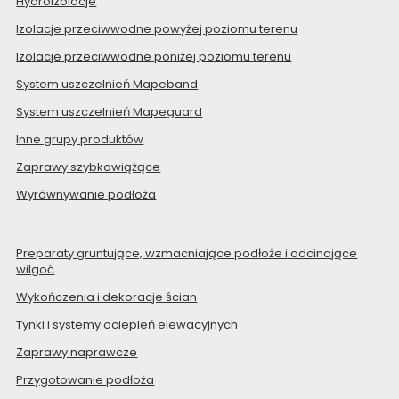
Hydroizolacje
Izolacje przeciwwodne powyżej poziomu terenu
Izolacje przeciwwodne poniżej poziomu terenu
System uszczelnień Mapeband
System uszczelnień Mapeguard
Inne grupy produktów
Zaprawy szybkowiążące
Wyrównywanie podłoża
Preparaty gruntujące, wzmacniające podłoże i odcinające
wilgoć
Wykończenia i dekoracje ścian
Tynki i systemy ociepleń elewacyjnych
Zaprawy naprawcze
Przygotowanie podłoża