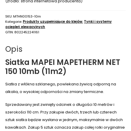
odcinek
(źródło: strona internetowa producenta)
10mb
(11m2)
SKU:
MTHN00153-10m
Kategorie:
Produkty uzupełniające do klejów
,
Tynki i systemy
ociepleń elewacyjnych
GTIN:
8022452241161
Opis
Siatka MAPEI MAPETHERM NET
150 10mb (11m2)
Siatka z włókna szklanego, powlekana żywicą odporną na
alkalia, o wysokiej odporności na zmiany termiczne.
Sprzedawany jest zwinięty odcinek o długości 10 metrów i
szerokości 110 cm. Przy zakupie dwóch, trzech lub czterech
sztuk siatka będzie wysłana w jednym, maksymalnie w dwóch
kawałkach. Zakup 5 sztuk oznacza zakup całej rolki oryginalnie