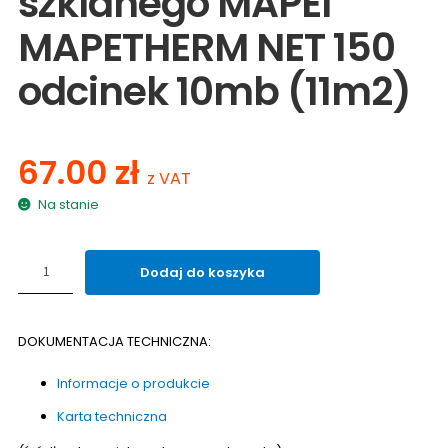
szklanego MAPEI
MAPETHERM NET 150
odcinek 10mb (11m2)
67.00
zł
z VAT
Na stanie
ilość
Dodaj do koszyka
Siatka
z
włókna
DOKUMENTACJA TECHNICZNA:
szklanego
MAPEI
Informacje o produkcie
MAPETHERM
NET
Karta techniczna
150