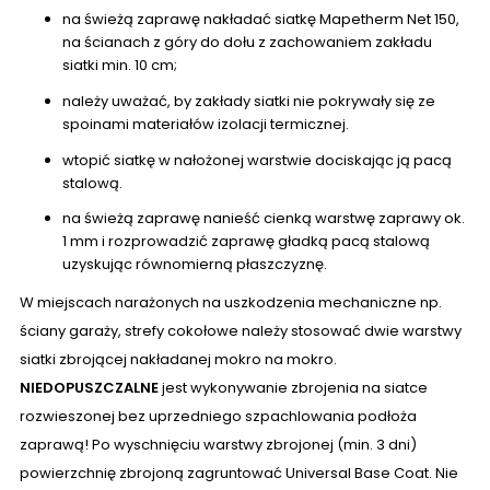
na świeżą zaprawę nakładać siatkę Mapetherm Net 150,
na ścianach z góry do dołu z zachowaniem zakładu
siatki min. 10 cm;
należy uważać, by zakłady siatki nie pokrywały się ze
spoinami materiałów izolacji termicznej.
wtopić siatkę w nałożonej warstwie dociskając ją pacą
stalową.
na świeżą zaprawę nanieść cienką warstwę zaprawy ok.
1 mm i rozprowadzić zaprawę gładką pacą stalową
uzyskując równomierną płaszczyznę.
W miejscach narażonych na uszkodzenia mechaniczne np.
ściany garaży, strefy cokołowe należy stosować dwie warstwy
siatki zbrojącej nakładanej mokro na mokro.
NIEDOPUSZCZALNE
jest wykonywanie zbrojenia na siatce
rozwieszonej bez uprzedniego szpachlowania podłoża
zaprawą! Po wyschnięciu warstwy zbrojonej (min. 3 dni)
powierzchnię zbrojoną zagruntować Universal Base Coat. Nie