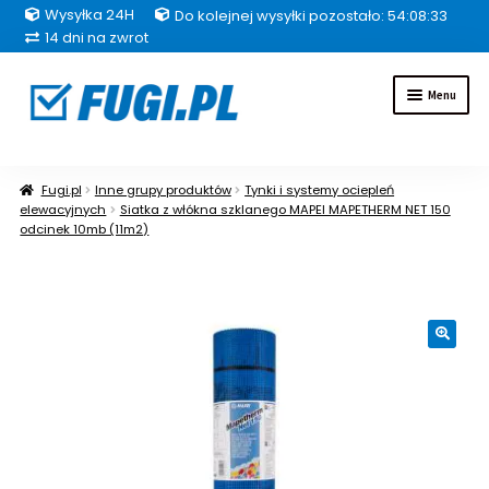
Wysyłka 24H
Do kolejnej wysyłki pozostało: 54:08:32
14 dni na zwrot
Przejdź
Przejdź
Menu
do
do
nawigacji
treści
Fugi
Fugi.pl
Inne grupy produktów
Tynki i systemy ociepleń
elewacyjnych
Siatka z włókna szklanego MAPEI MAPETHERM NET 150
Uszczelniacze
odcinek 10mb (11m2)
Kleje
Hydroizolacje
🔍
Inne grupy produktów
Pakiety