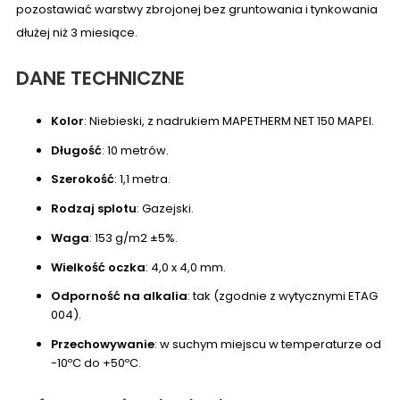
pozostawiać warstwy zbrojonej bez gruntowania i tynkowania
dłużej niż 3 miesiące.
DANE TECHNICZNE
Kolor
: Niebieski, z nadrukiem MAPETHERM NET 150 MAPEI.
Długość
: 10 metrów.
Szerokość
: 1,1 metra.
Rodzaj splotu
: Gazejski.
Waga
: 153 g/m2 ±5%.
Wielkość oczka
: 4,0 x 4,0 mm.
Odporność na alkalia
: tak (zgodnie z wytycznymi ETAG
004).
Przechowywanie
: w suchym miejscu w temperaturze od
-10ºC do +50ºC.