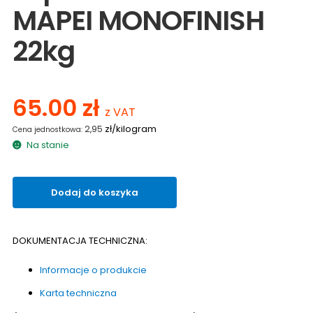
MAPEI MONOFINISH
22kg
65.00
zł
z VAT
zł/kilogram
2,95
Na stanie
ilość
Dodaj do koszyka
Przeterminowana
zaprawa
cementowa
DOKUMENTACJA TECHNICZNA:
MAPEI
MONOFINISH
Informacje o produkcie
22kg
Karta techniczna