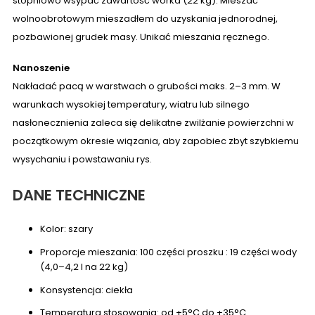
stopniowo wsypać zawartość worka (22 kg). Mieszać
wolnoobrotowym mieszadłem do uzyskania jednorodnej,
pozbawionej grudek masy. Unikać mieszania ręcznego.
Nanoszenie
Nakładać pacą w warstwach o grubości maks. 2–3 mm. W
warunkach wysokiej temperatury, wiatru lub silnego
nasłonecznienia zaleca się delikatne zwilżanie powierzchni w
początkowym okresie wiązania, aby zapobiec zbyt szybkiemu
wysychaniu i powstawaniu rys.
DANE TECHNICZNE
Kolor: szary
Proporcje mieszania: 100 części proszku : 19 części wody
(4,0–4,2 l na 22 kg)
Konsystencja: ciekła
Temperatura stosowania: od +5°C do +35°C