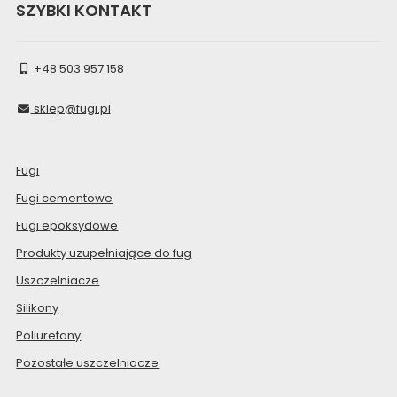
SZYBKI KONTAKT
+48 503 957 158
sklep@fugi.pl
Fugi
Fugi cementowe
Fugi epoksydowe
Produkty uzupełniające do fug
Uszczelniacze
Silikony
Poliuretany
Pozostałe uszczelniacze