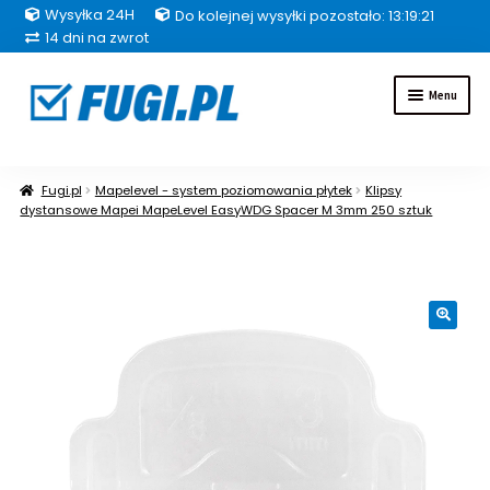
Wysyłka 24H
Do kolejnej wysyłki pozostało: 13:19:20
14 dni na zwrot
Przejdź
Przejdź
Menu
do
do
nawigacji
treści
Fugi
Fugi.pl
Mapelevel - system poziomowania płytek
Klipsy
dystansowe Mapei MapeLevel EasyWDG Spacer M 3mm 250 sztuk
Uszczelniacze
Kleje
🔍
Hydroizolacje
Inne grupy produktów
Pakiety