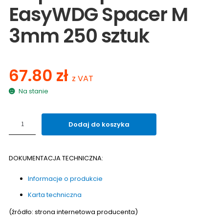
EasyWDG Spacer M
3mm 250 sztuk
67.80
zł
z VAT
Na stanie
ilość
Dodaj do koszyka
Klipsy
dystansowe
Mapei
DOKUMENTACJA TECHNICZNA:
MapeLevel
EasyWDG Spacer
Informacje o produkcie
M
3mm
Karta techniczna
250
sztuk
(źródło: strona internetowa producenta)