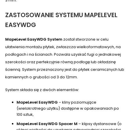
3 mm.
ZASTOSOWANIE SYSTEMU MAPELEVEL
EASYWDG
MapeLevel EasyWDG System
został stworzone w celu
ułatwienia montażu płytek, zwłaszcza wielkoformatowych, na
podłogach i na ścianach. Pozwala uzyskać fugi o jednakowej
szerokości oraz perfekcyjnie równą podłogę lub okładzinę
ścienną. System przeznaczony jest do płytek ceramicznych lub
kamiennych o grubości od 3 do 12mm.
System składa się z dwóch elementów:
MapeLevel EasyWDG
– kliny poziomujące
(wielokrotnego użytku) dostępne w opakowaniach po
100 sztuk,
MapeLevel EasyWDG
Spacer M
– klipsy dystansowe (o
różnej wielkości do uzyskania odpowiedniej szerokości