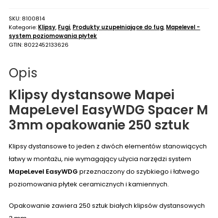
SKU:
8100814
Kategorie:
Klipsy
,
Fugi
,
Produkty uzupełniające do fug
,
Mapelevel -
system poziomowania płytek
GTIN:
8022452133626
Opis
Klipsy dystansowe Mapei
MapeLevel EasyWDG
Spacer M
3mm opakowanie 250 sztuk
Klipsy dystansowe to jeden z dwóch elementów stanowiących
łatwy w montażu, nie wymagający użycia narzędzi system
MapeLevel EasyWDG
przeznaczony do szybkiego i łatwego
poziomowania płytek ceramicznych i kamiennych.
Opakowanie zawiera 250 sztuk białych klipsów dystansowych