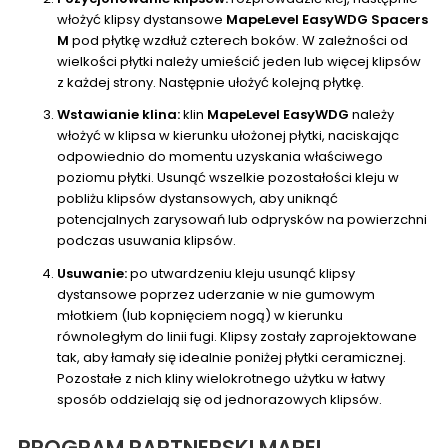
włożyć klipsy dystansowe
MapeLevel EasyWDG Spacers
M
pod płytkę
wzdłuż czterech boków. W zależności od
wielkości płytki należy umieścić jeden lub więcej
klipsów
z każdej strony. Następnie ułożyć kolejną
płytkę.
Wstawianie klina:
klin
MapeLevel EasyWDG
należy
włożyć w klipsa w kierunku ułożonej płytki, naciskając
odpowiednio do momentu uzyskania właściwego
poziomu płytki. Usunąć wszelkie pozostałości kleju w
pobliżu klipsów dystansowych, aby uniknąć
potencjalnych zarysowań lub odprysków na powierzchni
podczas usuwania klipsów.
Usuwanie:
p
o utwardzeniu kleju usunąć klipsy
dystansowe poprzez
uderzanie w nie gumowym
młotkiem (lub kopnięciem
nogą)
w kierunku
równoległym
do linii fugi. Klipsy zostały zaprojektowane
tak, aby łamały się idealnie poniżej płytki ceramicznej.
Pozostałe z nich kliny wielokrotnego użytku w łatwy
sposób oddzielają się od jednorazowych klipsów.
PROGRAM PARTNERSKI MAPEI