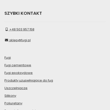
SZYBKI KONTAKT
+48 503 957 158
sklep@fugi.pl
Fugi
Fugi cementowe
Fugi epoksydowe
Produkty uzupełniające do fug
Uszczelniacze
Silikony
Poliuretany