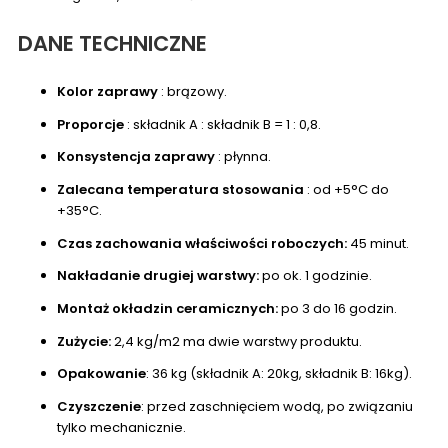
DANE TECHNICZNE
Kolor zaprawy
: brązowy.
Proporcje
: składnik A : składnik B = 1 : 0,8.
Konsystencja zaprawy
: płynna.
Zalecana temperatura stosowania
: od +5°C do
+35°C.
Czas zachowania właściwości roboczych:
45 minut.
Nakładanie drugiej warstwy:
po ok. 1 godzinie.
Montaż okładzin ceramicznych:
po 3 do 16 godzin.
Zużycie:
2,4 kg/m2 ma dwie warstwy produktu.
Opakowanie
: 36 kg (składnik A: 20kg, składnik B: 16kg).
Czyszczenie
: przed zaschnięciem wodą, po związaniu
tylko mechanicznie.