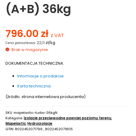
(A+B) 36kg
796.00
zł
z VAT
zł/kg
22,11
Brak w magazynie
DOKUMENTACJA TECHNICZNA:
Informacje o produkcie
Karta techniczna
(źródło: strona internetowa producenta)
SKU:
mapelastic-turbo-36kgN
Kategorie:
Izolacje przeciwwodne powyżej poziomu terenu
,
Mapelastic
,
Hydroizolacje
GTIN:
8022452071799 , 8022452071805