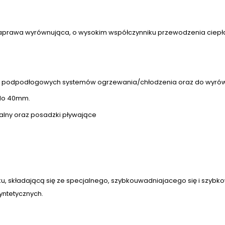
zaprawa wyrównująca, o wysokim współczynniku przewodzenia ciep
ia podpodłogowych systemów ogrzewania/chłodzenia oraz do wyró
 do 40mm.
alny oraz posadzki pływające
ku, składającą się ze specjalnego, szybkouwadniajacego się i sz
yntetycznych.