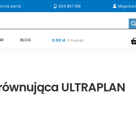
ni na zwrot
503 957 158
Moje kon
ÓW
BLOG
0.00
zł
0 Produkt
równująca ULTRAPLAN