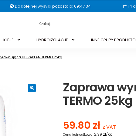
Do kolejnej wysyłki pozostało: 69:47:33
14 d
KLEJE
HYDROIZOLACJE
INNE GRUPY PRODUKT
yrównująca ULTRAPLAN TERMO 25kg
Zaprawa wy
TERMO 25kg
🔍
59.80
zł
z VAT
zł/kg
2,39