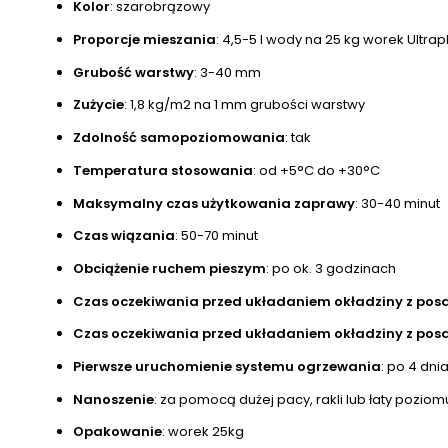
Kolor
: szarobrązowy
Proporcje mieszania
: 4,5-5 l wody na 25 kg worek Ultra
Grubość warstwy
: 3-40 mm
Zużycie
: 1,8 kg/m2 na 1 mm grubości warstwy
Zdolność samopoziomowania
: tak
Temperatura stosowania
: od +5°C do +30°C
Maksymalny czas użytkowania zaprawy
: 30-40 minut
Czas wiązania
: 50-70 minut
Obciążenie ruchem pieszym
: po ok. 3 godzinach
Czas oczekiwania przed układaniem okładziny z posad
Czas oczekiwania przed układaniem okładziny z posa
Pierwsze uruchomienie systemu ogrzewania
: po 4 dni
Nanoszenie
: za pomocą dużej pacy, rakli lub łaty pozio
Opakowanie
: worek 25kg