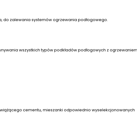
ła, do zalewania systemów ogrzewania podłogowego.
wnywania wszystkich typów podkładów podłogowych z ogrzewaniem
ybkowiążącego cementu, mieszanki odpowiednio wyselekcjonowanych