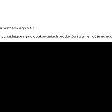
 partnerskiego MAPEI.
kty znajdujące się na opakowaniach produktów i wymieniać je na na