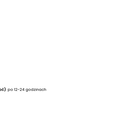
oć)
: po 12-24 godzinach