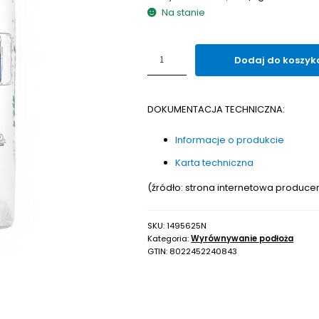
Na stanie
ilość
Dodaj do koszyk
Zaprawa
wyrównująca
ULTRAPLAN
DOKUMENTACJA TECHNICZNA:
TERMO
25kg
Informacje o produkcie
Karta techniczna
(źródło: strona internetowa produce
SKU:
1495625N
Kategoria:
Wyrównywanie podłoża
GTIN:
8022452240843