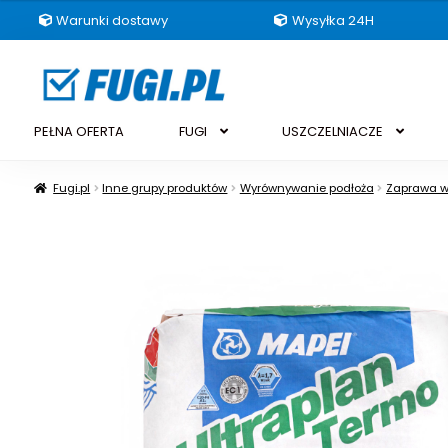
Warunki dostawy
Wysyłka 24H
Przejdź
Przejdź
do
do
nawigacji
treści
PEŁNA OFERTA
FUGI
USZCZELNIACZE
Fugi.pl
Inne grupy produktów
Wyrównywanie podłoża
Zaprawa w