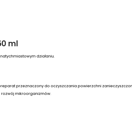
0 ml
o natychmiastowym działaniu.
eparat przeznaczony do oczyszczania powierzchni zanieczyszczonych 
a rozwój mikroorganizmów.