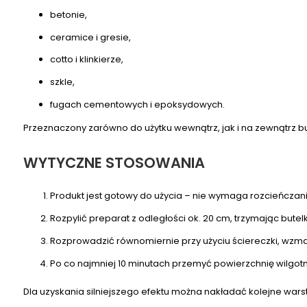
betonie,
ceramice i gresie,
cotto i klinkierze,
szkle,
fugach cementowych i epoksydowych.
Przeznaczony zarówno do użytku wewnątrz, jak i na zewnątrz budy
WYTYCZNE STOSOWANIA
Produkt jest gotowy do użycia – nie wymaga rozcieńczani
Rozpylić preparat z odległości ok. 20 cm, trzymając butel
Rozprowadzić równomiernie przy użyciu ściereczki, wzm
Po co najmniej 10 minutach przemyć powierzchnię wilgot
Dla uzyskania silniejszego efektu można nakładać kolejne war