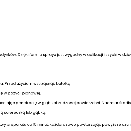
nków. Dzięki formie sprayu jest wygodny w aplikacji i szybki w dział
a. Przed użyciem wstrząsnąć butelką.
kę w pozycji pionowej.
acniając penetrację w głąb zabrudzonej powierzchni. Nadmiar środk
ną ściereczką lub gąbką.
stwy preparatu co 15 minut, każdorazowo powtarzając powyższe czyn