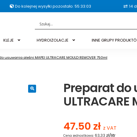
Do kolejnej wysyłki pozostało: 55:33:02
14 d
KLEJE
HYDROIZOLACJE
INNE GRUPY PRODUKT
 do usuwania pleśni MAPEI ULTRACARE MOULD REMOVER 750ml
Preparat do 
ULTRACARE 
🔍
47.50
zł
z VAT
zł/litr
63,33