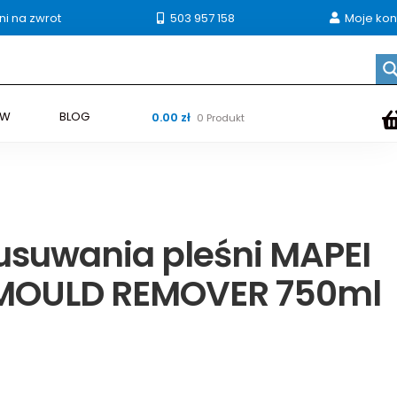
ni na zwrot
503 957 158
Moje kon
ÓW
BLOG
0.00
zł
0 Produkt
usuwania pleśni MAPEI
MOULD REMOVER 750ml