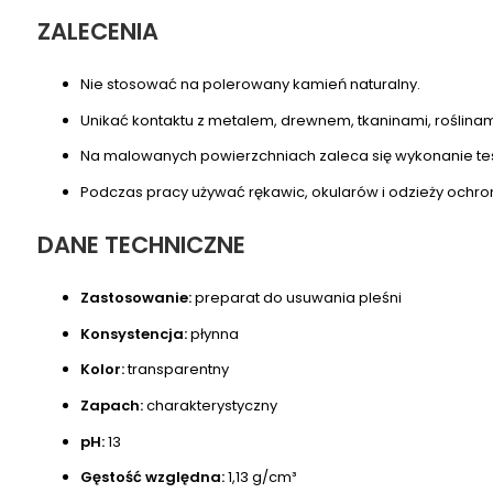
ZALECENIA
Nie stosować na polerowany kamień naturalny.
Unikać kontaktu z metalem, drewnem, tkaninami, roślina
Na malowanych powierzchniach zaleca się wykonanie tes
Podczas pracy używać rękawic, okularów i odzieży ochr
DANE TECHNICZNE
Zastosowanie:
preparat do usuwania pleśni
Konsystencja:
płynna
Kolor:
transparentny
Zapach:
charakterystyczny
pH:
13
Gęstość względna:
1,13 g/cm³