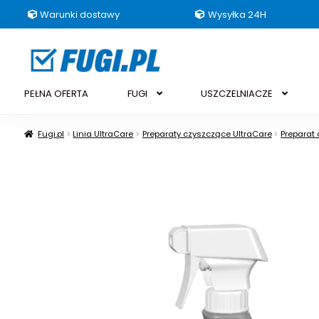
Warunki dostawy
Wysyłka 24H
Przejdź
Przejdź
do
do
nawigacji
treści
PEŁNA OFERTA
FUGI
USZCZELNIACZE
Fugi.pl
Linia UltraCare
Preparaty czyszczące UltraCare
Preparat