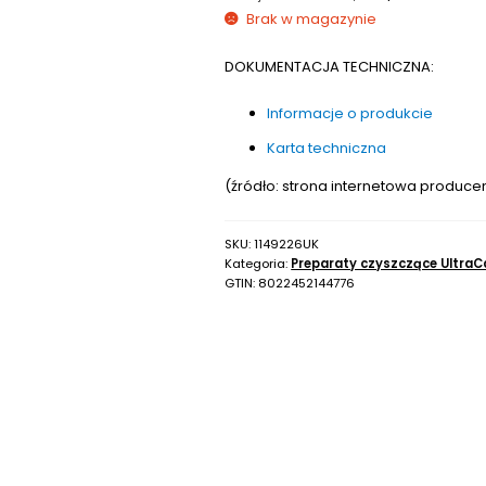
Brak w magazynie
DOKUMENTACJA TECHNICZNA:
Informacje o produkcie
Karta techniczna
(źródło: strona internetowa produce
SKU:
1149226UK
Kategoria:
Preparaty czyszczące UltraC
GTIN:
8022452144776