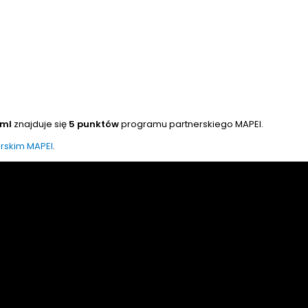
 ml
znajduje się
5 punktów
programu partnerskiego MAPEI.
rskim MAPEI
.