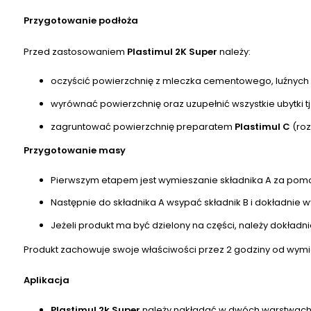
Przygotowanie podłoża
Przed zastosowaniem
Plastimul 2K Super
należy:
oczyścić powierzchnię z mleczka cementowego, luźnych 
wyrównać powierzchnię oraz uzupełnić wszystkie ubytki tj.
zagruntować powierzchnię preparatem
Plastimul C
(roz
Przygotowanie masy
Pierwszym etapem jest wymieszanie składnika A za pom
Następnie do składnika A wsypać składnik B i dokładnie
Jeżeli produkt ma być dzielony na części, należy dokładnie
Produkt zachowuje swoje właściwości przez 2 godziny od wymi
Aplikacja
Plastimul 2k Super
należy nakładać w dwóch warstwach 