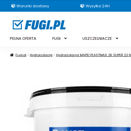
Warunki dostawy
Wysyłka 24H
Przejdź
Przejdź
do
do
nawigacji
treści
PEŁNA OFERTA
FUGI
USZCZELNIACZE
Fugi.pl
Hydroizolacje
Hydroizolacja MAPEI PLASTIMUL 2K SUPER 22,