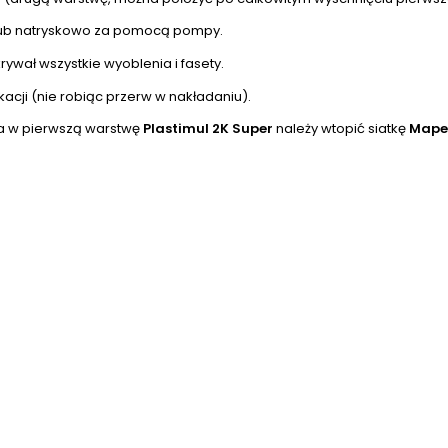
lub natryskowo za pomocą pompy.
ywał wszystkie wyoblenia i fasety.
kacji (nie robiąc przerw w nakładaniu).
a w pierwszą warstwę
Plastimul 2K Super
należy wtopić siatkę
Mape