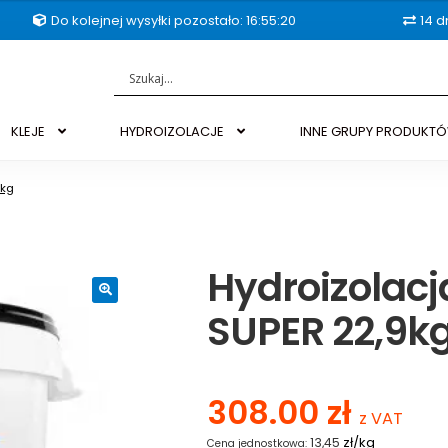
Do kolejnej wysyłki pozostało: 16:55:19
14 d
KLEJE
HYDROIZOLACJE
INNE GRUPY PRODUKT
9kg
Hydroizolacj
SUPER 22,9k
🔍
308.00
zł
z VAT
zł/kg
13,45