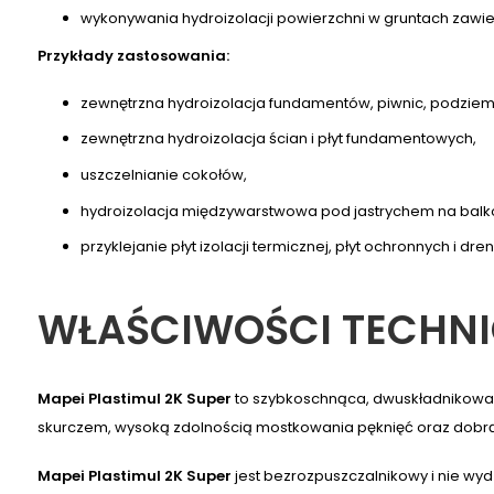
wykonywania hydroizolacji powierzchni w gruntach zawi
Przykłady zastosowania:
zewnętrzna hydroizolacja fundamentów, piwnic, podziemn
zewnętrzna hydroizolacja ścian i płyt fundamentowych,
uszczelnianie cokołów,
hydroizolacja międzywarstwowa pod jastrychem na balko
przyklejanie płyt izolacji termicznej, płyt ochronnych i dr
WŁAŚCIWOŚCI TECHN
Mapei Plastimul 2K Super
to szybkoschnąca, dwuskładnikowa hy
skurczem, wysoką zdolnością mostkowania pęknięć oraz dobrą
Mapei Plastimul 2K Super
jest bezrozpuszczalnikowy i nie wyd