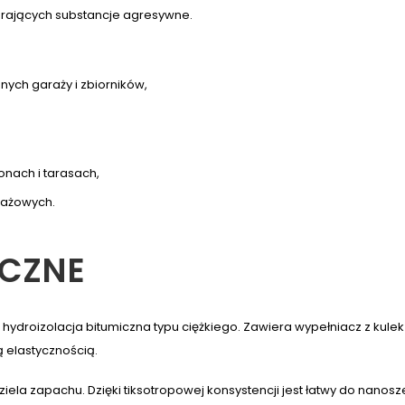
erających substancje agresywne.
ych garaży i zbiorników,
nach i tarasach,
enażowych.
ICZNE
droizolacja bitumiczna typu ciężkiego. Zawiera wypełniacz z kulek 
 elastycznością.
ziela zapachu. Dzięki tiksotropowej konsystencji jest łatwy do nanos