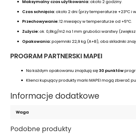
Maksymalny czas użytkowania:
około 2 godziny.
Czas schnięcia:
około 2 dni (przy temperaturze +23ºC i w
Przechowywanie:
12 miesięcy w temperaturze od +5ºC.
Zużycie:
ok. 0,8kg/m2 na 1 mm grubości warstwy (zwiększ
Opakowania:
pojemniki 22,9 kg (A+B), oba składniki zna
PROGRAM PARTNERSKI MAPEI
Na każdym opakowaniu znajdują się
30 punktów
progr
Klienci kupujący produkty marki MAPEI mogą zbierać p
Informacje dodatkowe
Waga
Podobne produkty