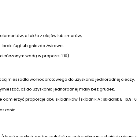
elementów, a także z olejów lub smarów,
: braki fugi lub gniazda żwirowe,
cieńczonym wodą w proporcji 1:10).
ocą mieszadła wolnoobrotowego do uzyskania jednorodnej cieczy.
 wymieszać, aż do uzyskania jednorodnej masy bez grudek.
 odmierzyć proporcje obu składników (składnik A : składnik B 16,9 : 6
eszania.
(drugą warstwę, można położyć po całkowitym wyschnięciu pierwsze