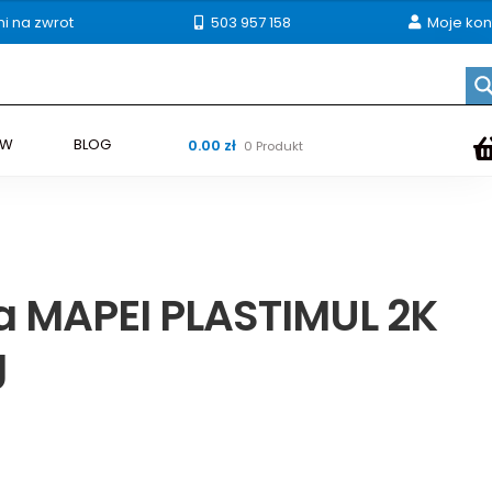
ni na zwrot
503 957 158
Moje kon
ÓW
BLOG
0.00
zł
0 Produkt
a MAPEI PLASTIMUL 2K
g