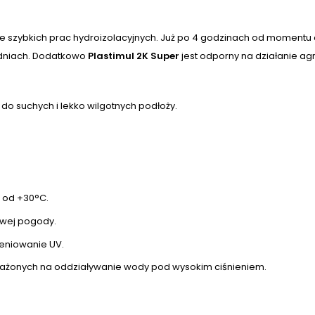
e szybkich prac hydroizolacyjnych. Już po 4 godzinach od momentu a
 dniach. Dodatkowo
Plastimul 2K Super
jest odporny na działanie ag
do suchych i lekko wilgotnych podłoży.
j od +30°C.
wej pogody.
eniowanie UV.
ażonych na oddziaływanie wody pod wysokim ciśnieniem.