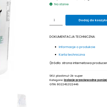
Na stanie
ilość
Dodaj do koszyk
Hydroizolacja
MAPEI
PLASTIMUL
DOKUMENTACJA TECHNICZNA:
2K
SUPER
Informacje o produkcie
22,9kg
Karta techniczna
(źródło: strona internetowa produce
SKU:
plastimul-2k-super
Kategorie:
Izolacje przeciwwodne poniże
GTIN:
8022452122446