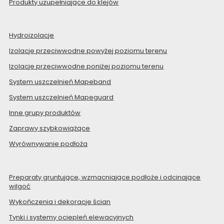
Produkty uzupełniające do klejów
Hydroizolacje
Izolacje przeciwwodne powyżej poziomu terenu
Izolacje przeciwwodne poniżej poziomu terenu
System uszczelnień Mapeband
System uszczelnień Mapeguard
Inne grupy produktów
Zaprawy szybkowiążące
Wyrównywanie podłoża
Preparaty gruntujące, wzmacniające podłoże i odcinające
wilgoć
Wykończenia i dekoracje ścian
Tynki i systemy ociepleń elewacyjnych