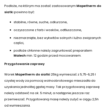
Podłoże, na którym ma zostać zastosowanym
Mapetherm do
siatk
i powinno być:
stabilne, równe, suche, odkurzone,
oczyszczone z farb i wosków, odtłuszczone,
niezmarznięte, bez wykwitów solnych i luźno związanych
części,
podłoże chłonne należy zagruntować preparatem
Malech
min. 12 godzin przed mocowaniem.
Przygotowanie zaprawy
Worek
Mapetherm do siatki
25kg wymieszać z 5,75-6,25 l
czystej wody za pomocą wolnoobrotowego mieszadła do
uzyskania jednolitej gęstej masy. Tak przygotowaną zaprawę
należy odstawić na ok. 5 minut, a następnie jeszcze raz
przemieszać. Przygotowaną masę należy zużyć w ciągu 2,5h
od wymieszania.