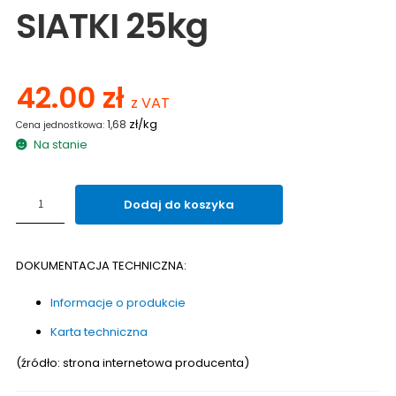
SIATKI 25kg
42.00
zł
z VAT
zł/kg
1,68
Na stanie
ilość
Dodaj do koszyka
Zaprawa
MAPEI
MAPETHERM
DOKUMENTACJA TECHNICZNA:
DO
SIATKI
Informacje o produkcie
25kg
Karta techniczna
(źródło: strona internetowa producenta)