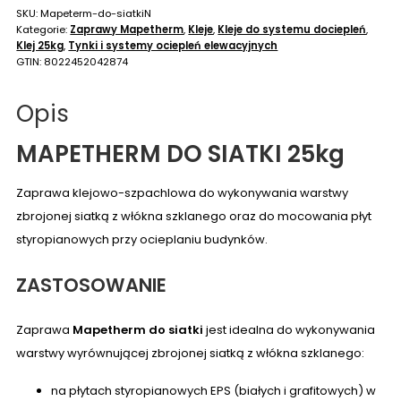
SKU:
Mapeterm-do-siatkiN
Kategorie:
Zaprawy Mapetherm
,
Kleje
,
Kleje do systemu dociepleń
,
Klej 25kg
,
Tynki i systemy ociepleń elewacyjnych
GTIN:
8022452042874
Opis
MAPETHERM DO SIATKI 25kg
Zaprawa klejowo-szpachlowa do wykonywania warstwy
zbrojonej siatką z włókna szklanego oraz do mocowania płyt
styropianowych przy ocieplaniu budynków.
ZASTOSOWANIE
Zaprawa
Mapetherm do siatki
jest idealna do wykonywania
warstwy wyrównującej zbrojonej siatką z włókna szklanego:
na płytach styropianowych EPS (białych i grafitowych) w