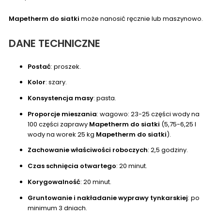
Mapetherm do siatki
może nanosić ręcznie lub maszynowo.
DANE TECHNICZNE
Postać
: proszek.
Kolor
: szary.
Konsystencja masy
: pasta.
Proporcje mieszania
: wagowo: 23-25 części wody na
100 części zaprawy
Mapetherm do siatki
(5,75-6,25 l
wody na worek 25 kg
Mapetherm do siatki
).
Zachowanie właściwości roboczych
: 2,5 godziny.
Czas schnięcia otwartego
: 20 minut.
Korygowalność
: 20 minut.
Gruntowanie i nakładanie wyprawy tynkarskiej
: po
minimum 3 dniach.