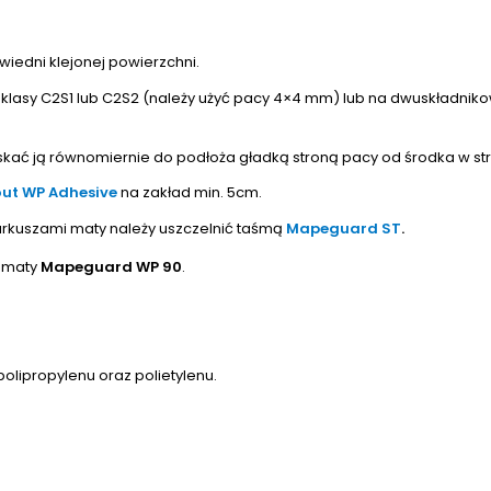
iedni klejonej powierzchni.
klasy C2S1 lub C2S2 (należy użyć pacy 4×4 mm) lub na dwuskładniko
iskać ją równomiernie do podłoża gładką stroną pacy od środka w s
ut WP Adhesive
na zakład min. 5cm.
rkuszami maty należy uszczelnić taśmą
Mapeguard ST
.
u maty
Mapeguard WP 90
.
polipropylenu oraz polietylenu.