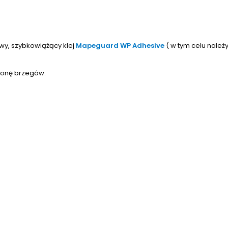
wy, szybkowiążący klej
Mapeguard WP Adhesive
( w tym celu należ
tronę brzegów.