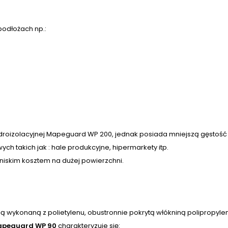
odłożach np.:
droizolacyjnej Mapeguard WP 200, jednak posiada mniejszą gęstość
 takich jak : hale produkcyjne, hipermarkety itp.
iskim kosztem na dużej powierzchni.
jną wykonaną z polietylenu, obustronnie pokrytą włókniną poliprop
peguard WP 90
charakteryzuje się: