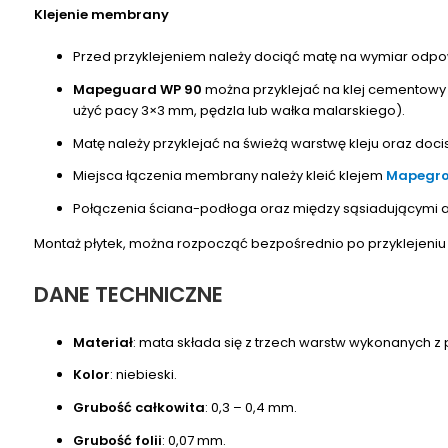
Klejenie membrany
Przed przyklejeniem należy dociąć matę na wymiar odpow
Mapeguard WP 90
można przyklejać na klej cementowy 
użyć pacy 3×3 mm, pędzla lub wałka malarskiego).
Matę należy przyklejać na świeżą warstwę kleju oraz doc
Miejsca łączenia membrany należy kleić klejem
Mapegro
Połączenia ściana-podłoga oraz między sąsiadującymi a
Montaż płytek, można rozpocząć bezpośrednio po przyklejeni
DANE TECHNICZNE
Materiał
: mata składa się z trzech warstw wykonanych z 
Kolor
: niebieski.
Grubość całkowita
: 0,3 – 0,4 mm.
Grubość folii
: 0,07 mm.