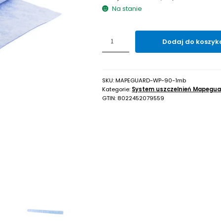
Na stanie
ilość
Dodaj do koszyk
Mata
hydroizolacyjna
MAPEI
MAPEGUARD
SKU:
MAPEGUARD-WP-90-1mb
WP
Kategorie:
System uszczelnień Mapegua
90
GTIN:
8022452079559
odcinek
1mb