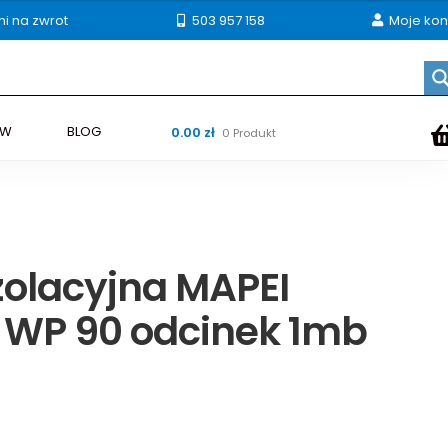
ni na zwrot
503 957 158
Moje kon
ÓW
BLOG
0.00
zł
0 Produkt
zolacyjna MAPEI
WP 90 odcinek 1mb