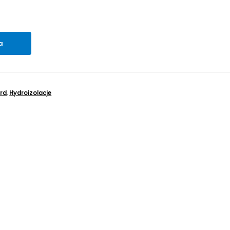
a
rd
,
Hydroizolacje