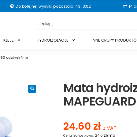
Do kolejnej wysyłki pozostało: 43:13:01
14 d
KLEJE
HYDROIZOLACJE
INNE GRUPY PRODUKT
 90 odcinek 1mb
Mata hydroi
MAPEGUARD 
🔍
24.60
zł
z VAT
zł/mb
24,6