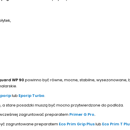
łytek,
uard WP 90
powinno być równe, mocne, stabilne, wysezonowane, be
malarskie.
Eporip
lub
Eporip Turbo
.
a stare posadzki muszą być mocno przytwierdzone do podłoża.
y wcześniej zagruntować preparatem
Primer G Pro
.
 być zagruntowane preparatem
Eco Prim Grip Plus
lub
Eco Prim T Plu