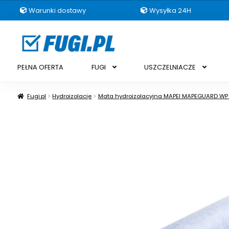
Warunki dostawy
Wysyłka 24H
Przejdź
Przejdź
do
do
nawigacji
treści
PEŁNA OFERTA
FUGI
USZCZELNIACZE
Fugi.pl
Hydroizolacje
Mata hydroizolacyjna MAPEI MAPEGUARD WP