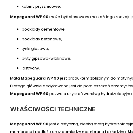
kabiny prysznicowe.
Mapeguard WP 90
może być stosowana na każdego rodzaju p
podkłady cementowe,
podkłady betonowe,
tynki gipsowe,
płyty gipsowo-włóknowe,
jastrychy.
Mata
Mapeguard WP 90
jest produktem zbliżonym do maty hy
Dlatego głównie dedykowana jest do pomieszczeń przemysłowych
Mapeguard WP 90
pozwala uzyskać warstwę hydroizolacyjna n
WŁAŚCIWOŚCI TECHNICZNE
Mapeguard WP 90
jest elastyczną, cienką matą hydroizolacy
membraną i podłoże oraz pomiędzy membraną i okładziną.
Ma