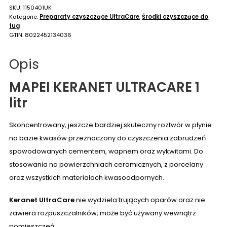
SKU:
1150401UK
Kategorie:
Preparaty czyszczące UltraCare
,
Środki czyszczące do
fug
GTIN:
8022452134036
Opis
MAPEI KERANET ULTRACARE 1
litr
Skoncentrowany, jeszcze bardziej skuteczny roztwór w płynie
na bazie kwasów przeznaczony do czyszczenia zabrudzeń
spowodowanych cementem, wapnem oraz wykwitami. Do
stosowania na powierzchniach ceramicznych, z porcelany
oraz wszystkich materiałach kwasoodpornych.
Keranet UltraCare
nie wydziela trujących oparów oraz nie
zawiera rozpuszczalników, może być używany wewnątrz
pomieszczeń.