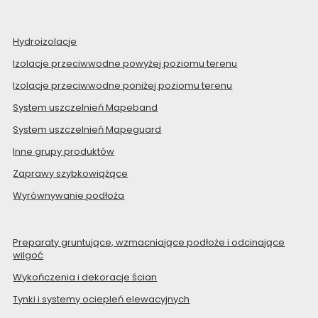
Hydroizolacje
Izolacje przeciwwodne powyżej poziomu terenu
Izolacje przeciwwodne poniżej poziomu terenu
System uszczelnień Mapeband
System uszczelnień Mapeguard
Inne grupy produktów
Zaprawy szybkowiążące
Wyrównywanie podłoża
Preparaty gruntujące, wzmacniające podłoże i odcinające
wilgoć
Wykończenia i dekoracje ścian
Tynki i systemy ociepleń elewacyjnych