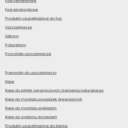
Fugi cementowe
Fugi epoksydowe
Produkty uzupełniające do fug
Uszczelniacze
Silikony
Poliuretany
Pozostałe uszczelniacze
Preparaty do uszczelniaczy
Kleje
Kleje do płytek ceramicznych i kamienia naturalnego
Kleje do montażu posadzek drewnianych
Kleje do montażu wykładzin
Kleje do systemu dociepleń
Produkty uzupełniające do klejów