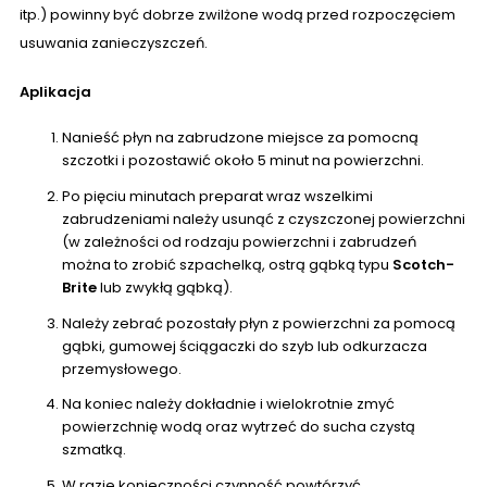
itp.) powinny być dobrze zwilżone wodą przed rozpoczęciem
usuwania zanieczyszczeń.
Aplikacja
Nanieść płyn na zabrudzone miejsce za pomocną
szczotki i pozostawić około 5 minut na powierzchni.
Po pięciu minutach preparat wraz wszelkimi
zabrudzeniami należy usunąć z czyszczonej powierzchni
(w zależności od rodzaju powierzchni i zabrudzeń
można to zrobić szpachelką, ostrą gąbką typu
Scotch-
Brite
lub zwykłą gąbką).
Należy zebrać pozostały płyn z powierzchni za pomocą
gąbki, gumowej ściągaczki do szyb lub odkurzacza
przemysłowego.
Na koniec należy dokładnie i wielokrotnie zmyć
powierzchnię wodą oraz wytrzeć do sucha czystą
szmatką.
W razie konieczności czynność powtórzyć.