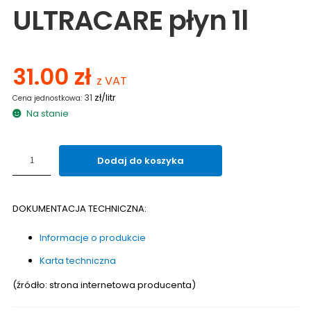
ULTRACARE płyn 1l
31.00
zł
z VAT
zł/litr
31
Na stanie
ilość
Dodaj do koszyka
Środek
czyszczący
MAPEI
DOKUMENTACJA TECHNICZNA:
KERANET
ULTRACARE
Informacje o produkcie
płyn
1l
Karta techniczna
(źródło: strona internetowa producenta)