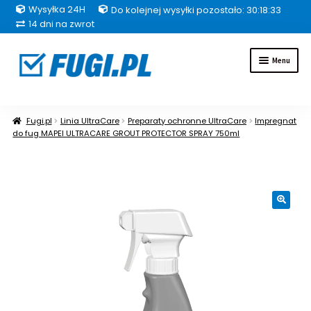
Wysyłka 24H
Do kolejnej wysyłki pozostało: 30:18:33
14 dni na zwrot
Przejdź
Przejdź
Menu
do
do
nawigacji
treści
Fugi
Fugi.pl
Linia UltraCare
Preparaty ochronne UltraCare
Impregnat
do fug MAPEI ULTRACARE GROUT PROTECTOR SPRAY 750ml
Uszczelniacze
Kleje
🔍
Hydroizolacje
Inne grupy produktów
Pakiety