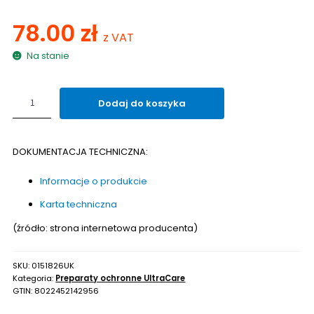
78.00
zł
z VAT
Na stanie
ilość
Dodaj do koszyka
Impregnat
do
fug
DOKUMENTACJA TECHNICZNA:
MAPEI
ULTRACARE
Informacje o produkcie
GROUT
PROTECTOR
Karta techniczna
SPRAY
750ml
(źródło: strona internetowa producenta)
SKU:
0151826UK
Kategoria:
Preparaty ochronne UltraCare
GTIN:
8022452142956