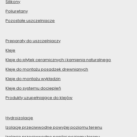
Silikony
Poliuretany
Pozostałe uszczelniacze
Preparaty do uszczelniaczy
Kleje
Kleje do płytek ceramicznych i kamienia naturalnego
Kleje do montażu posadzek drewnianych
Kleje do montażu wykładzin
Kleje do systemu dociepleń
Produkty uzupełniające do klejów
Hydroizolacje
Izolacje przeciwwodne powyżej poziomu terenu
Izolacje przeciwwodne poniżej poziomu terenu