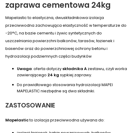
zaprawa cementowa 24kg
Mapelastic to elastyczna, dwuskładnikowa izolacja
przeciwwodna zachowująca elastyczność w temperaturze do
-20°C, na bazie cementu i żywic syntetycznych do
uszczelniania powierzchni balkonów, tarasów, łazienek i
basenów oraz do powierzchniowej ochrony betonu i
hydroizolacji podziemnych części budynków
Uwaga
: oferta dotyczy
składnika A
zestawu, czyli worka
zawierającego
24 kg
sypkiej zaprawy.
Do prawidłowego stosowania hydroizolacji MAPEI
MAPELASTIC niezbędne są dwa składniki.
ZASTOSOWANIE
Mapelastic
to izolacja przeciwwodna używana do:
izolacji łazienek, kabin prysznicowych, balkonów,