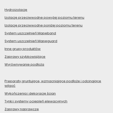
Hydroizolacje
Izolacje przeciwwodne powyżej poziomu terenu
Izolacje przeciwwodne poniżej poziomu terenu
System uszczelnień Mapeband
System uszczelnień Mapeguard
Inne grupy produktów
Zaprawy szybkowiążące
Wyrównywanie podłoża
Preparaty gruntujące, wzmacniające podłoże i odcinające
wilgoć
Wykończenia i dekoracje ścian
Tynki i systemy ociepleń elewacyjnych
Zaprawy naprawcze