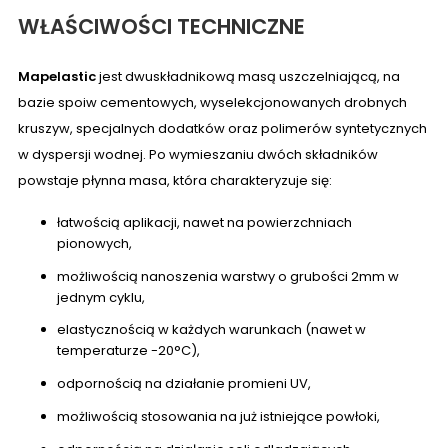
WŁAŚCIWOŚCI TECHNICZNE
Mapelastic
jest dwuskładnikową masą uszczelniającą, na
bazie spoiw cementowych, wyselekcjonowanych drobnych
kruszyw, specjalnych dodatków oraz polimerów syntetycznych
w dyspersji wodnej. Po wymieszaniu dwóch składników
powstaje płynna masa, która charakteryzuje się:
łatwością aplikacji, nawet na powierzchniach
pionowych,
możliwością nanoszenia warstwy o grubości 2mm w
jednym cyklu,
elastycznością w każdych warunkach (nawet w
temperaturze -20°C),
odpornością na działanie promieni UV,
możliwością stosowania na już istniejące powłoki,