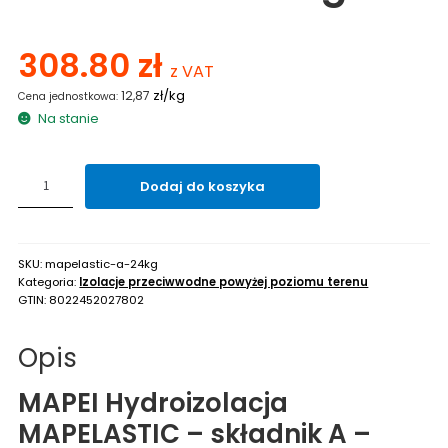
308.80
zł
z VAT
zł/kg
12,87
Na stanie
ilość
Dodaj do koszyka
Hydroizolacja
MAPEI
MAPELASTIK
-
SKU:
mapelastic-a-24kg
składnik
Kategoria:
Izolacje przeciwwodne powyżej poziomu terenu
A
GTIN:
8022452027802
-
zaprawa
Opis
cementowa
24kg
MAPEI Hydroizolacja
MAPELASTIC – składnik A –