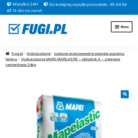
Wysyłka 24H
Do kolejnej wysyłki pozostało: 45:44:55
14 dni na zwrot
Przejdź
Przejdź
Menu
do
do
nawigacji
treści
Fugi
Fugi.pl
Hydroizolacje
Izolacje przeciwwodne powyżej poziomu
terenu
Hydroizolacja MAPEI MAPELASTIK – składnik A – zaprawa
Uszczelniacze
cementowa 24kg
Kleje
Hydroizolacje
🔍
Inne grupy produktów
Pakiety