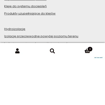
Kleje do systemu dociepleń
Produkty uzupełniające do klejów
Hydroizolacje
Izolacje przeciwwodne powyżej poziomu terenu
Izolacje przeciwwodne poniżej poziomu terenu
0
System uszczelnień Mapeband
System uszczelnień Mapeguard
Inne grupy produktów
Zaprawy szybkowiążące
Wyrównywanie podłoża
Preparaty gruntujące, wzmacniające podłoże i odcinające
wilgoć