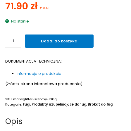
71.90
zł
z VAT
Na stanie
ilość
Dodaj do koszyka
Brokat
do
fug
DOKUMENTACJA TECHNICZNA:
MAPEI
MAPEGLITTER
Informacje o produkcie
100g
(źródło: strona internetowa producenta)
SKU:
mapeglitter-srebrny-100g
Kategorie:
Fugi
,
Produkty uzupełniające do fug
,
Brokat do fug
Opis