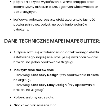
półprzezroczyste wykończenie, wzmacniające efekt
kolorystyczny okładzin o szczególnych właściwościach
dekoracyjnych;
końcowy, półprzezroczysty efekt gwarantuje jasność
powierzchniową, połysk, uwydatnienie walorów
okładziny.
DANE TECHNICZNE MAPEI MAPEGLITTER:
Zużycie
: różni się w zależności od oczekiwanego efektu
estetycznego, najczęściej stosuje się dwa opakowania
brokatu na jedno opakowanie 3kg fugi.
Maksymalne dozowanie
:
– 10% wagi
Kerapoxy Design
(trzy opakowania brokatu
na 3kg fugi,
– 10% wagi
Kerapoxy Easy Design
(trzy opakowania
brokatu na 3kg fugi).
Kolory
: srebrny oraz złoty.
Opakowania
: saszetki 100g.